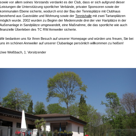
sowie vor allem seines Vorstands verdankt es der Club, dass er sich aufgrund dieser
Leistungen die Unterstützung sportlicher Verbände, privater Sponsoren sowie der
kommunalen Ebene sicherte, wodurch erst der Bau der Tennisplätze mit Clubhaus
bestehend aus Gaststätte und Wohnung sowie der
Tennishalle
mit zwei Tartanplätzen
möglich wurde. 2002 wurden zu Beginn der Medenrunde drei der vier Hartplätze in der
Außenanlage in Sandplätze umgewandelt, eine Maßnahme, die das sportliche wie auch
finanzielle Überleben des TC RW Annweiler sicherte.
Wir bedanken uns für Ihren Besuch auf unserer Homepage und würden uns freuen, Sie bei
uns im schönen Annweiler auf unserer Clubanlage persönlich willkommen zu heißen!
Uwe Weißbach, 1. Vorsitzender