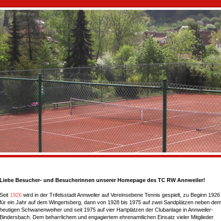
Liebe Besucher- und Besucherinnen unserer Homepage des TC RW Annweiler!
Seit
1926
wird in der Trifelsstadt Annweiler auf Vereinsebene Tennis gespielt, zu Beginn 1926
für ein Jahr auf dem Wingertsberg, dann von 1928 bis 1975 auf zwei Sandplätzen neben de
heutigen Schwanenweiher und seit 1975 auf vier Hartplätzen der Clubanlage in Annweiler-
Bindersbach. Dem beharrlichem und engagiertem ehrenamtlichen Einsatz vieler Mitglieder